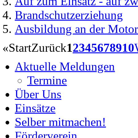
Auf zum Einsatz - auf zw
Brandschutzerziehung
Ausbildung an der Motor
«
Start
Zurück
1
2
3
4
5
6
7
8
9
10
Aktuelle Meldungen
Termine
Über Uns
Einsätze
Selber mitmachen!
Förderverein